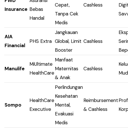
FWD
Asuransi
Cepat,
Cashless
Digi
Insurance
Bebas
Tanpa Cek
Sav
Handal
Medis
Jangkauan
Eksp
AIA
PHS Extra
Global, Limit
Cashless
Seri
Financial
Booster
Bep
Manfaat
MiUltimate
Kelu
Manulife
Maternitas
Cashless
HealthCare
Mud
& Anak
Perlindungan
Kesehatan
HealthCare
Reimbursement
Prof
Sompo
Mental,
Executive
& Cashless
Kor
Evakuasi
Medis