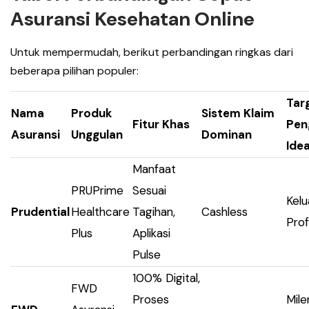
Asuransi Kesehatan Online
Untuk mempermudah, berikut perbandingan ringkas dari
beberapa pilihan populer:
Tar
Nama
Produk
Sistem Klaim
Fitur Khas
Pen
Asuransi
Unggulan
Dominan
Idea
Manfaat
PRUPrime
Sesuai
Kelu
Prudential
Healthcare
Tagihan,
Cashless
Prof
Plus
Aplikasi
Pulse
100% Digital,
FWD
Proses
Milen