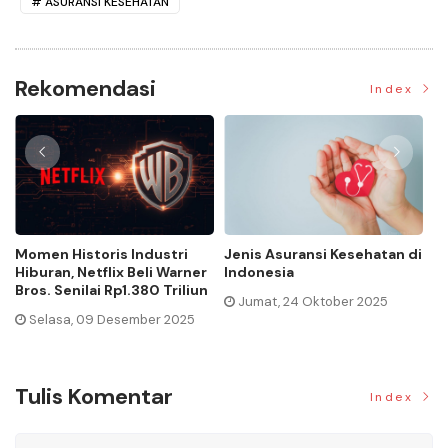
ASURANSI KESEHATAN
Rekomendasi
Index
Momen Historis Industri
Jenis Asuransi Kesehatan di
Ca
Hiburan, Netflix Beli Warner
Indonesia
Ma
Bros. Senilai Rp1.380 Triliun
Jumat, 24 Oktober 2025
Selasa, 09 Desember 2025
Tulis Komentar
Index