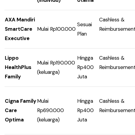
AXA Mandiri
Cashless &
Sesuai
SmartCare
Mulai Rp100.000
Reimbursemen
Plan
Executive
Lippo
Hingga
Cashless &
Mulai Rp190.000
HealthPlus
Rp400
Reimbursemen
(keluarga)
Family
Juta
Cigna Family
Mulai
Hingga
Cashless &
Care
Rp690.000
Rp400
Reimbursemen
Optima
(keluarga)
Juta