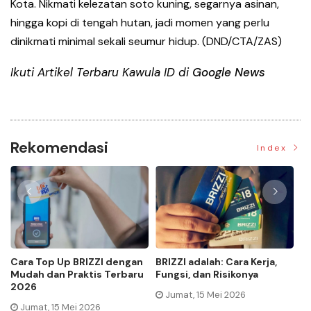
Kota. Nikmati kelezatan soto kuning, segarnya asinan,
hingga kopi di tengah hutan, jadi momen yang perlu
dinikmati minimal sekali seumur hidup. (DND/CTA/ZAS)
Ikuti Artikel Terbaru Kawula ID di
Google News
Rekomendasi
Index
Momen Historis Industri
Jenis Asuransi Kesehatan di
Hiburan, Netflix Beli Warner
Indonesia
Bros. Senilai Rp1.380 Triliun
Jumat, 24 Oktober 2025
Selasa, 09 Desember 2025