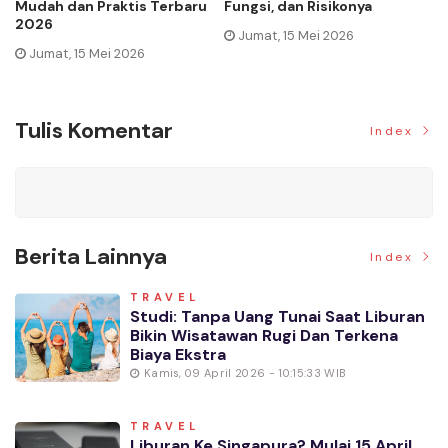
Mudah dan Praktis Terbaru
Fungsi, dan Risikonya
Hi
2026
Br
Jumat, 15 Mei 2026
Jumat, 15 Mei 2026
Tulis Komentar
Index
Berita Lainnya
Index
TRAVEL
Studi: Tanpa Uang Tunai Saat Liburan
Bikin Wisatawan Rugi Dan Terkena
Biaya Ekstra
Kamis, 09 April 2026 - 10:15:33 WIB
TRAVEL
Liburan Ke Singapura? Mulai 15 April