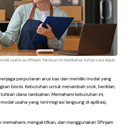
odal usaha via SPinjam. Panduan ini membahas tuntas cara dapat
menjaga perputaran arus kas dan memiliki modal yang
an bisnis. Kebutuhan untuk menambah stok, beriklan,
utuhkan dana tambahan. Memahami kebutuhan ini,
odal usaha yang terintegrasi langsung di aplikasi,
tuk memahami, mengaktifkan, dan menggunakan SPinjam