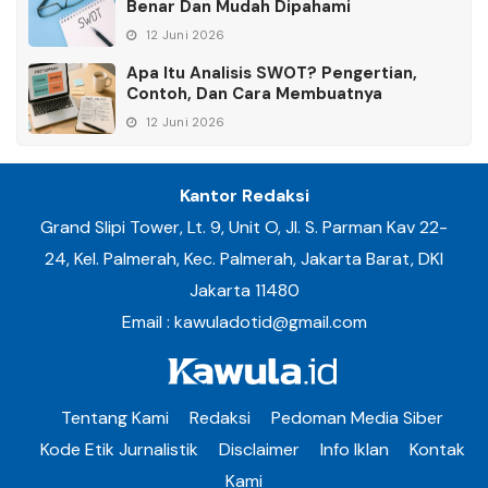
Benar Dan Mudah Dipahami
12 Juni 2026
Apa Itu Analisis SWOT? Pengertian,
Contoh, Dan Cara Membuatnya
12 Juni 2026
Kantor Redaksi
Grand Slipi Tower, Lt. 9, Unit O, Jl. S. Parman Kav 22-
24, Kel. Palmerah, Kec. Palmerah, Jakarta Barat, DKI
Jakarta 11480
Email : kawuladotid@gmail.com
Tentang Kami
Redaksi
Pedoman Media Siber
Kode Etik Jurnalistik
Disclaimer
Info Iklan
Kontak
Kami