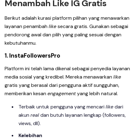
Menambah Like IG Gratis
Berikut adalah kurasi platform pilihan yang menawarkan
layanan penambah
like
secara gratis. Gunakan sebagai
pendorong awal dan pilih yang paling sesuai dengan
kebutuhanmu.
1. InstaFollowersPro
Platform ini telah lama dikenal sebagai penyedia layanan
media sosial yang kredibel. Mereka menawarkan
like
gratis yang berasal dari pengguna aktif sungguhan,
memberikan kesan
engagement
yang lebih natural.
Terbaik untuk pengguna yang mencari
like
dari
akun
real
dan butuh layanan lengkap (followers,
views, dll).
Kelebihan