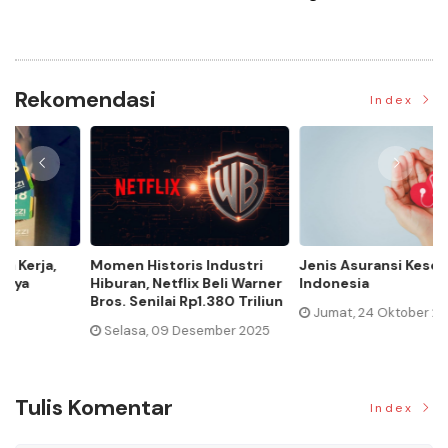
Rekomendasi
Index
Momen Historis Industri
Jenis Asuransi Kesehatan di
Ca
Hiburan, Netflix Beli Warner
Indonesia
Ma
Bros. Senilai Rp1.380 Triliun
Jumat, 24 Oktober 2025
Selasa, 09 Desember 2025
Tulis Komentar
Index