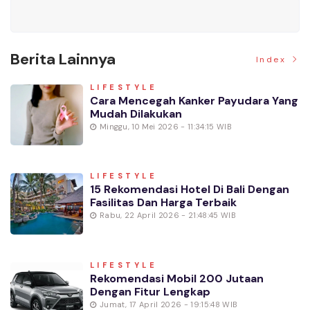
Berita Lainnya
Index
LIFESTYLE
Cara Mencegah Kanker Payudara Yang
Mudah Dilakukan
Minggu, 10 Mei 2026 - 11:34:15 WIB
LIFESTYLE
15 Rekomendasi Hotel Di Bali Dengan
Fasilitas Dan Harga Terbaik
Rabu, 22 April 2026 - 21:48:45 WIB
LIFESTYLE
Rekomendasi Mobil 200 Jutaan
Dengan Fitur Lengkap
Jumat, 17 April 2026 - 19:15:48 WIB