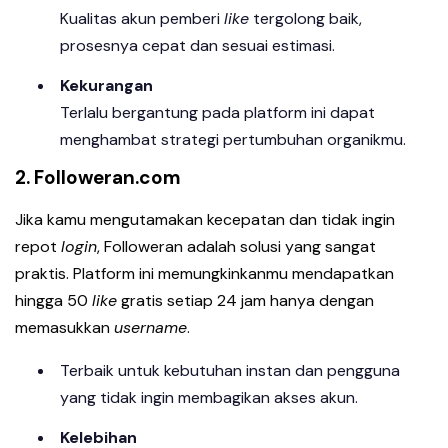
Kualitas akun pemberi
like
tergolong baik,
prosesnya cepat dan sesuai estimasi.
Kekurangan
Terlalu bergantung pada platform ini dapat
menghambat strategi pertumbuhan organikmu.
2. Followeran.com
Jika kamu mengutamakan kecepatan dan tidak ingin
repot
login
, Followeran adalah solusi yang sangat
praktis. Platform ini memungkinkanmu mendapatkan
hingga 50
like
gratis setiap 24 jam hanya dengan
memasukkan
username
.
Terbaik untuk kebutuhan instan dan pengguna
yang tidak ingin membagikan akses akun.
Kelebihan