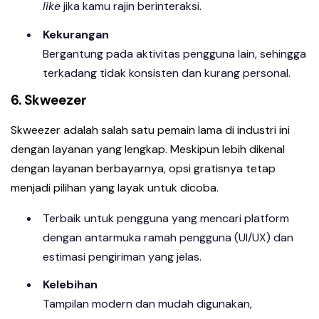
like
jika kamu rajin berinteraksi.
Kekurangan
Bergantung pada aktivitas pengguna lain, sehingga
terkadang tidak konsisten dan kurang personal.
6. Skweezer
Skweezer adalah salah satu pemain lama di industri ini
dengan layanan yang lengkap. Meskipun lebih dikenal
dengan layanan berbayarnya, opsi gratisnya tetap
menjadi pilihan yang layak untuk dicoba.
Terbaik untuk pengguna yang mencari platform
dengan antarmuka ramah pengguna (UI/UX) dan
estimasi pengiriman yang jelas.
Kelebihan
Tampilan modern dan mudah digunakan,