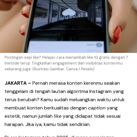
Postingan sepi like? Pelajari cara menambah like IG gratis dengan 7
metode teruji. Tingkatkan engagement dan visibilitas kontenmu
sekarang juga. (Ilustrasi Gambar: Canva / Pexels)
JAKARTA –
Pernah merasa konten kerenmu seakan
tenggelam di tengah lautan algoritma Instagram yang
terus berubah? Kamu sudah meluangkan waktu untuk
membuat konten berkualitas dengan
caption
yang
estetik, namun jumlah
like
yang didapat tidak sesuai
harapan. Jika iya, kamu tidak sendirian.