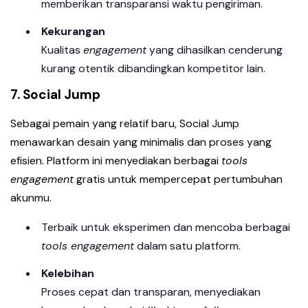
memberikan transparansi waktu pengiriman.
Kekurangan
Kualitas
engagement
yang dihasilkan cenderung
kurang otentik dibandingkan kompetitor lain.
7. Social Jump
Sebagai pemain yang relatif baru, Social Jump
menawarkan desain yang minimalis dan proses yang
efisien. Platform ini menyediakan berbagai
tools
engagement
gratis untuk mempercepat pertumbuhan
akunmu.
Terbaik untuk eksperimen dan mencoba berbagai
tools engagement
dalam satu platform.
Kelebihan
Proses cepat dan transparan, menyediakan