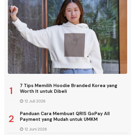
7 Tips Memilih Hoodie Branded Korea yang
1
Worth It untuk Dibeli
12 Juli 2026
Panduan Cara Membuat QRIS GoPay All
2
Payment yang Mudah untuk UMKM
12 Juni 2026