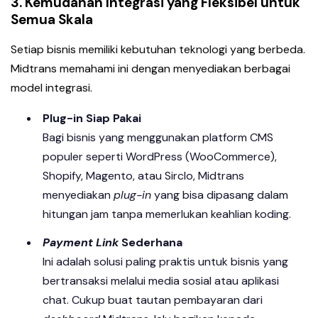
3. Kemudahan Integrasi yang Fleksibel untuk
Semua Skala
Setiap bisnis memiliki kebutuhan teknologi yang berbeda.
Midtrans memahami ini dengan menyediakan berbagai
model integrasi.
Plug-in Siap Pakai
Bagi bisnis yang menggunakan platform CMS
populer seperti WordPress (WooCommerce),
Shopify, Magento, atau Sirclo, Midtrans
menyediakan
plug-in
yang bisa dipasang dalam
hitungan jam tanpa memerlukan keahlian koding.
Payment Link
Sederhana
Ini adalah solusi paling praktis untuk bisnis yang
bertransaksi melalui media sosial atau aplikasi
chat. Cukup buat tautan pembayaran dari