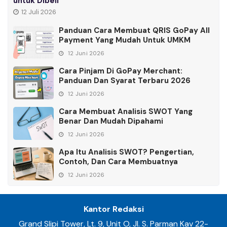
untuk Dibeli
12 Juli 2026
Panduan Cara Membuat QRIS GoPay All
Payment Yang Mudah Untuk UMKM
12 Juni 2026
Cara Pinjam Di GoPay Merchant:
Panduan Dan Syarat Terbaru 2026
12 Juni 2026
Cara Membuat Analisis SWOT Yang
Benar Dan Mudah Dipahami
12 Juni 2026
Apa Itu Analisis SWOT? Pengertian,
Contoh, Dan Cara Membuatnya
12 Juni 2026
Kantor Redaksi
Grand Slipi Tower, Lt. 9, Unit O, Jl. S. Parman Kav 22-