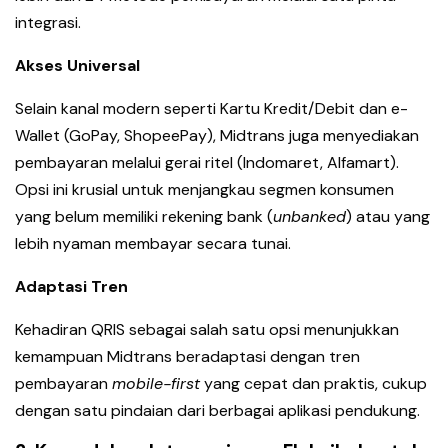
integrasi.
Akses Universal
Selain kanal modern seperti Kartu Kredit/Debit dan e-
Wallet (GoPay, ShopeePay), Midtrans juga menyediakan
pembayaran melalui gerai ritel (Indomaret, Alfamart).
Opsi ini krusial untuk menjangkau segmen konsumen
yang belum memiliki rekening bank (
unbanked
) atau yang
lebih nyaman membayar secara tunai.
Adaptasi Tren
Kehadiran QRIS sebagai salah satu opsi menunjukkan
kemampuan Midtrans beradaptasi dengan tren
pembayaran
mobile-first
yang cepat dan praktis, cukup
dengan satu pindaian dari berbagai aplikasi pendukung.