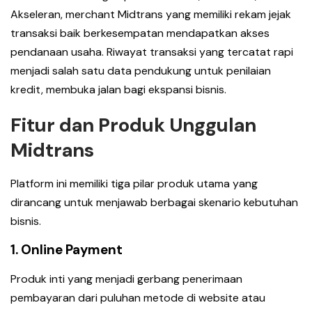
Akseleran, merchant Midtrans yang memiliki rekam jejak
transaksi baik berkesempatan mendapatkan akses
pendanaan usaha. Riwayat transaksi yang tercatat rapi
menjadi salah satu data pendukung untuk penilaian
kredit, membuka jalan bagi ekspansi bisnis.
Fitur dan Produk Unggulan
Midtrans
Platform ini memiliki tiga pilar produk utama yang
dirancang untuk menjawab berbagai skenario kebutuhan
bisnis.
1. Online Payment
Produk inti yang menjadi gerbang penerimaan
pembayaran dari puluhan metode di website atau