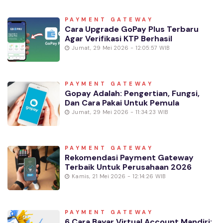
PAYMENT GATEWAY
Cara Upgrade GoPay Plus Terbaru
Agar Verifikasi KTP Berhasil
Jumat, 29 Mei 2026 - 12:05:57 WIB
PAYMENT GATEWAY
Gopay Adalah: Pengertian, Fungsi,
Dan Cara Pakai Untuk Pemula
Jumat, 29 Mei 2026 - 11:34:23 WIB
PAYMENT GATEWAY
Rekomendasi Payment Gateway
Terbaik Untuk Perusahaan 2026
Kamis, 21 Mei 2026 - 12:14:26 WIB
PAYMENT GATEWAY
6 Cara Bayar Virtual Account Mandiri: