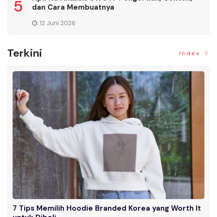
5
dan Cara Membuatnya
12 Juni 2026
Terkini
Index
7 Tips Memilih Hoodie Branded Korea yang Worth It