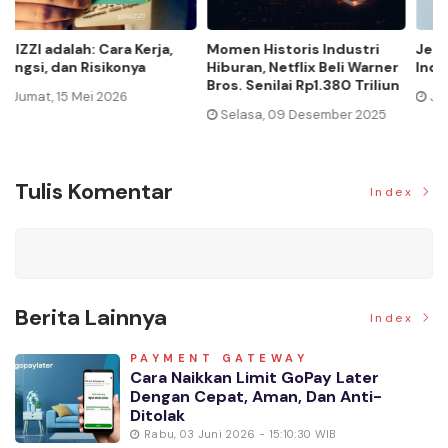
Momen Historis Industri
Jenis Asuransi Kesehatan di
Ca
Hiburan, Netflix Beli Warner
Indonesia
Ma
Bros. Senilai Rp1.380 Triliun
Jumat, 24 Oktober 2025
Selasa, 09 Desember 2025
Tulis Komentar
Index
Berita Lainnya
Index
PAYMENT GATEWAY
Cara Naikkan Limit GoPay Later
Dengan Cepat, Aman, Dan Anti-
Ditolak
Rabu, 03 Juni 2026 - 15:10:30 WIB