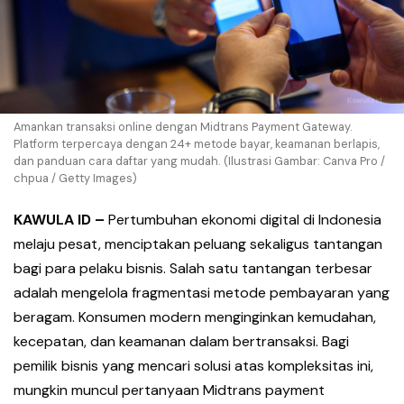
Amankan transaksi online dengan Midtrans Payment Gateway.
Platform terpercaya dengan 24+ metode bayar, keamanan berlapis,
dan panduan cara daftar yang mudah. (Ilustrasi Gambar: Canva Pro /
chpua / Getty Images)
KAWULA ID –
Pertumbuhan ekonomi digital di Indonesia
melaju pesat, menciptakan peluang sekaligus tantangan
bagi para pelaku bisnis. Salah satu tantangan terbesar
adalah mengelola fragmentasi metode pembayaran yang
beragam. Konsumen modern menginginkan kemudahan,
kecepatan, dan keamanan dalam bertransaksi. Bagi
pemilik bisnis yang mencari solusi atas kompleksitas ini,
mungkin muncul pertanyaan Midtrans payment