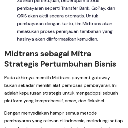
Setelah persetujuan, beberapa metode
pembayaran seperti Transfer Bank, GoPay, dan
QRIS akan aktif secara otomatis. Untuk
pembayaran dengan kartu, tim Midtrans akan
melakukan proses peninjauan tambahan yang
hasilnya akan diinformasikan kemudian.
Midtrans sebagai Mitra
Strategis Pertumbuhan Bisnis
Pada akhirnya, memilih Midtrans payment gateway
bukan sekadar memilih alat pemroses pembayaran. Ini
adalah keputusan strategis untuk mengadopsi sebuah
platform yang komprehensif, aman, dan fleksibel.
Dengan menyediakan hampir semua metode
pembayaran yang relevan di Indonesia, melindungi setiap