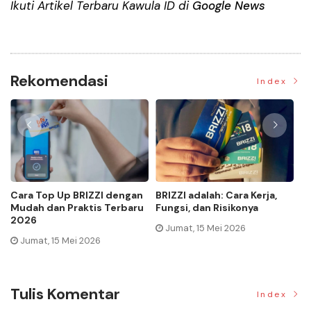
Ikuti Artikel Terbaru Kawula ID di
Google News
Rekomendasi
Index
Momen Historis Industri
Jenis Asuransi Kesehatan di
C
Hiburan, Netflix Beli Warner
Indonesia
M
Bros. Senilai Rp1.380 Triliun
Jumat, 24 Oktober 2025
Selasa, 09 Desember 2025
Tulis Komentar
Index