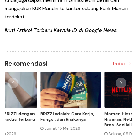
Anda juga dapat meminta informasi lebih detail dan
mengajukan KUR Mandiri ke kantor cabang Bank Mandiri
terdekat.
Ikuti Artikel Terbaru Kawula ID di
Google News
Rekomendasi
Index
Momen Historis Industri
Jenis Asuransi Kesehatan di
Ca
Hiburan, Netflix Beli Warner
Indonesia
Ma
Bros. Senilai Rp1.380 Triliun
Jumat, 24 Oktober 2025
Selasa, 09 Desember 2025