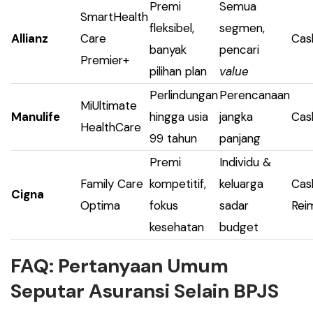
Premi
Semua
SmartHealth
fleksibel,
segmen,
Allianz
Care
Cas
banyak
pencari
Premier+
pilihan plan
value
Perlindungan
Perencanaan
MiUltimate
Manulife
hingga usia
jangka
Cas
HealthCare
99 tahun
panjang
Premi
Individu &
Family Care
kompetitif,
keluarga
Cas
Cigna
Optima
fokus
sadar
Rei
kesehatan
budget
FAQ: Pertanyaan Umum
Seputar Asuransi Selain BPJS