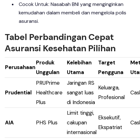
Cocok Untuk: Nasabah BNI yang menginginkan
kemudahan dalam membeli dan mengelola polis
asuransi.
Tabel Perbandingan Cepat
Asuransi Kesehatan Pilihan
Produk
Kelebihan
Target
Met
Perusahaan
Unggulan
Utama
Pengguna
Ut
PRUPrime
Jaringan RS
Keluarga,
Prudential
Healthcare
sangat luas
Cas
Profesional
Plus
di Indonesia
Limit tinggi,
Eksekutif,
AIA
PHS Plus
cakupan
Cas
Ekspatriat
internasional