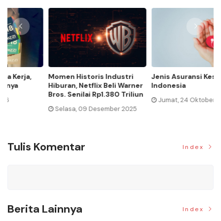
Momen Historis Industri
Jenis Asuransi Kesehatan di
Ca
Hiburan, Netflix Beli Warner
Indonesia
Ma
Bros. Senilai Rp1.380 Triliun
Jumat, 24 Oktober 2025
Selasa, 09 Desember 2025
Tulis Komentar
Index
Berita Lainnya
Index