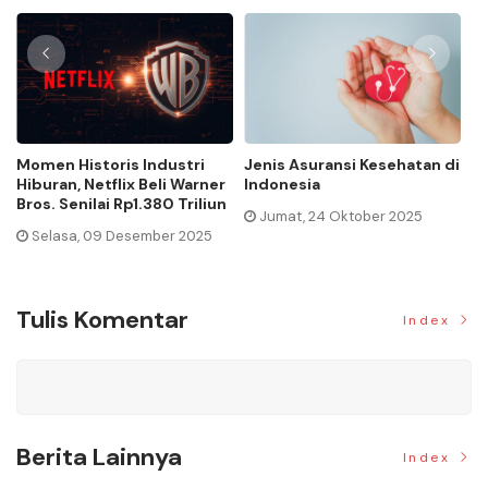
Momen Historis Industri
Jenis Asuransi Kesehatan di
Ca
Hiburan, Netflix Beli Warner
Indonesia
Ma
Bros. Senilai Rp1.380 Triliun
Jumat, 24 Oktober 2025
Selasa, 09 Desember 2025
Tulis Komentar
Index
Berita Lainnya
Index